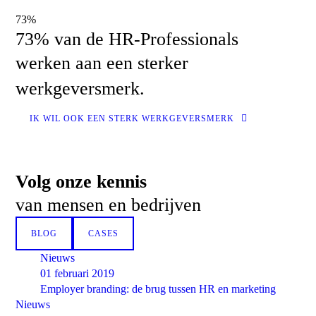
73
%
73% van de HR-Professionals
werken aan een sterker
werkgeversmerk.
IK WIL OOK EEN STERK WERKGEVERSMERK
Volg onze kennis
van mensen en bedrijven
Stap
1
van
6
BLOG
CASES
16%
Nieuws
Uw werknemers voelen zich betrokken bij uw bedrijf?
*
01 februari 2019
Ja
Employer branding: de brug tussen HR en marketing
Nieuws
Niet nodig, ze moeten gewoon hun werk doen