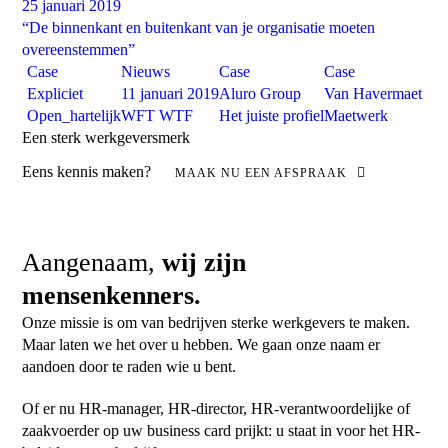
25 januari 2019
“De binnenkant en buitenkant van je organisatie moeten
Soms
overeenstemmen”
Ik geef toestemming dat Mensenkenners bovenstaande gegevens zal verwerken
Case
Nieuws
Case
Case
en bewaren zoals beschreven in de privacyverklaring.
Expliciet
11 januari 2019
Aluro Group
Van Havermaet
Open_hartelijk
WFT WTF
Het juiste profiel
Maetwerk
Een sterk werkgeversmerk
Eens kennis maken?
MAAK NU EEN AFSPRAAK
Ik geef toestemming dat Mensenkenners bovenstaande gegevens zal verwerken
en bewaren zoals beschreven in de privacyverklaring.
Aangenaam,
wij zijn
mensenkenners.
Onze missie is om van bedrijven sterke werkgevers te maken.
Maar laten we het over u hebben. We gaan onze naam er
aandoen door te raden wie u bent.
Of er nu HR-manager, HR-director, HR-verantwoordelijke of
zaakvoerder op uw business card prijkt: u staat in voor het HR-